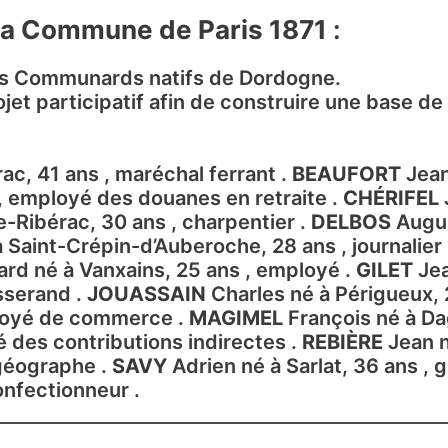
 la Commune de Paris 1871
:
les Communards natifs de Dordogne.
rojet participatif afin de construire une base 
ac, 41 ans , maréchal ferrant .
BEAUFORT
Jean
, employé des douanes en retraite .
CHÉRIFEL
e-Ribérac, 30 ans , charpentier .
DELBOS
Augus
 Saint-Crépin-d’Auberoche, 28 ans , journalier
rd né à Vanxains, 25 ans , employé .
GILET
Jea
isserand .
JOUASSAIN
Charles né à Périgueux, 
mployé de commerce .
MAGIMEL
François né à Dag
é des contributions indirectes .
REBIÈRE
Jean n
 géographe .
SAVY
Adrien né à Sarlat, 36 ans , 
onfectionneur .