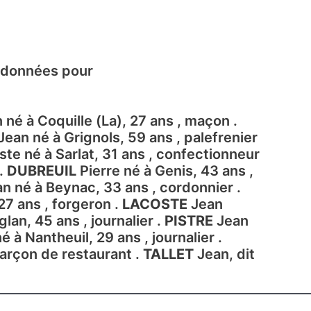
de données pour
 né à Coquille (La), 27 ans , maçon .
Jean né à Grignols, 59 ans , palefrenier
te né à Sarlat, 31 ans , confectionneur
 .
DUBREUIL
Pierre né à Genis, 43 ans ,
n né à Beynac, 33 ans , cordonnier .
27 ans , forgeron .
LACOSTE
Jean
lan, 45 ans , journalier .
PISTRE
Jean
é à Nantheuil, 29 ans , journalier .
garçon de restaurant .
TALLET
Jean, dit