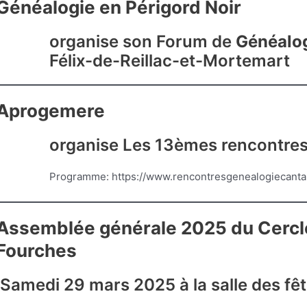
Généalogie en Périgord Noir
organise son Forum de
Généalo
Félix-de-Reillac-et-Mortemart
Aprogemere
organise Les 13èmes rencontres G
Programme: https://www.rencontresgenealogiecantal
Assemblée générale 2025 du Cercle
Fourches
Samedi 29 mars 2025 à la salle des f