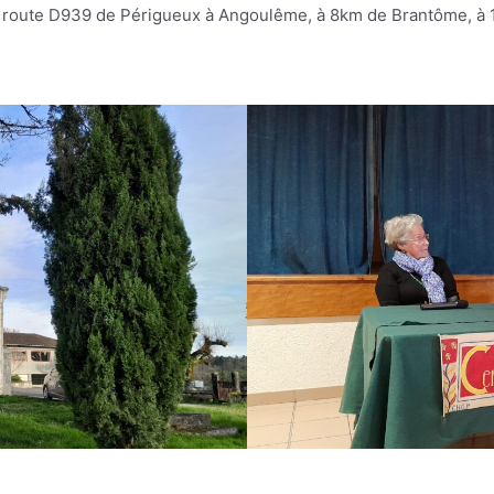
route D939 de Périgueux à Angoulême, à 8km de Brantôme, à