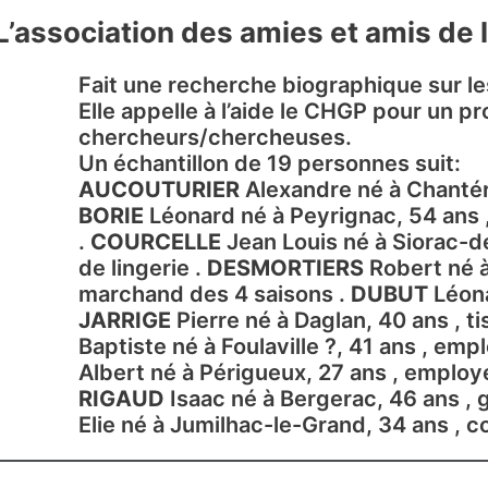
L’association des amies et amis de
Fait une recherche biographique sur 
Elle appelle à l’aide le CHGP pour un p
chercheurs/chercheuses.
Un échantillon de 19 personnes suit:
AUCOUTURIER
Alexandre né à Chantér
BORIE
Léonard né à Peyrignac, 54 ans 
.
COURCELLE
Jean Louis né à Siorac-d
de lingerie .
DESMORTIERS
Robert né à
marchand des 4 saisons .
DUBUT
Léona
JARRIGE
Pierre né à Daglan, 40 ans , t
Baptiste né à Foulaville ?, 41 ans , e
Albert né à Périgueux, 27 ans , employ
RIGAUD
Isaac né à Bergerac, 46 ans ,
Elie né à Jumilhac-le-Grand, 34 ans , c