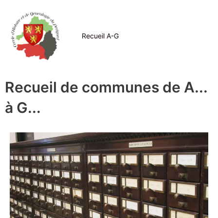
Aller
au
contenu
Recueil A-G
Recueil de communes de A...
à G...